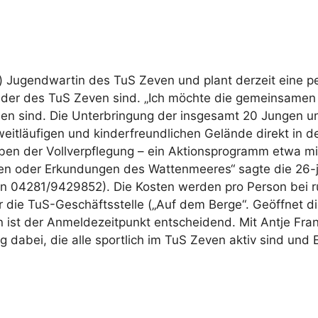
o) Jugendwartin des TuS Zeven und plant derzeit eine pe
tglieder des TuS Zeven sind. „Ich möchte die gemeinsam
den sind. Die Unterbringung der insgesamt 20 Jungen u
weitläufigen und kinderfreundlichen Gelände direkt i
ben der Vollverpflegung – ein Aktionsprogramm etwa m
 oder Erkundungen des Wattenmeeres“ sagte die 26-jä
fon 04281/9429852). Die Kosten werden pro Person bei
der die TuS-Geschäftsstelle („Auf dem Berge“. Geöffnet 
n ist der Anmeldezeitpunkt entscheidend. Mit Antje Franz
g dabei, die alle sportlich im TuS Zeven aktiv sind und 